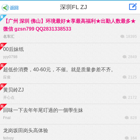
深圳FL ZJ
【广州 深圳 佛山】环境最好★享最高福利★出勤人数最多★
微信 gzsn799 QQ2831338533
名车汇
18395
00后妹纸
yyy0798
2849
超低价消费，40-60元，不催。就是质量参差不齐。
应俊
2125
黄贝岭ZJ
开心点
2172
回味一下去年年尾叮過的一個學生妹
Fnal
828
龙岗坂田岗头高体验
feilvyy
164