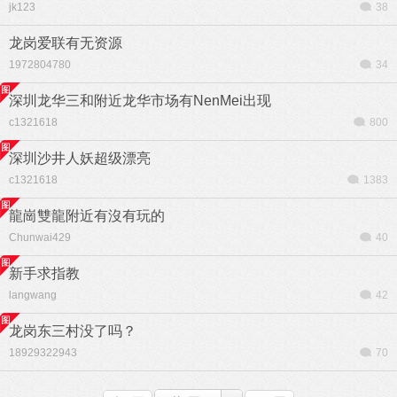
jk123
38
龙岗爱联有无资源
1972804780
34
深圳龙华三和附近龙华市场有NenMei出现
c1321618
800
深圳沙井人妖超级漂亮
c1321618
1383
龍崗雙龍附近有沒有玩的
Chunwai429
40
新手求指教
langwang
42
龙岗东三村没了吗？
18929322943
70