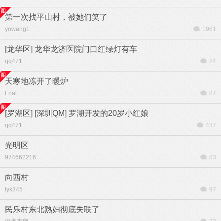
第一次找平山村，被她们笑了
yowang1
1961
[龙华区] 龙华龙济医院门口红绿灯有车
qq471
24
天寒地冻开了暖炉
Fnal
87
[罗湖区] [深圳QM] 罗湖开发的20岁小红娘
qq471
437
光明区
974662216
83
向西村
tyk345
97
民乐村东北熟妇彻底失联了