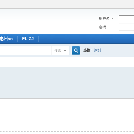
用户名
密码
惠州sn
FL ZJ
热搜:
深圳
搜索
搜
索