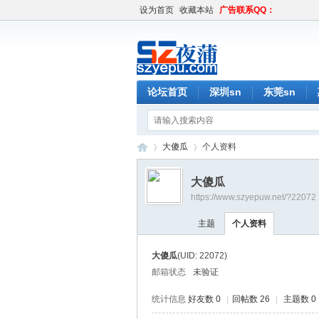
设为首页
收藏本站
广告联系QQ：
论坛首页
深圳sn
东莞sn
大傻瓜
个人资料
大傻瓜
https://www.szyepuw.net/?22072
深
›
›
主题
个人资料
大傻瓜
(UID: 22072)
邮箱状态
未验证
统计信息
好友数 0
|
回帖数 26
|
主题数 0