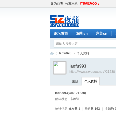
设为首页
收藏本站
广告联系QQ：
论坛首页
深圳sn
东莞sn
laofu993
个人资料
laofu993
https://www.szyepuw.net/?21238
深
›
›
主题
个人资料
laofu993
(UID: 21238)
邮箱状态
未验证
统计信息
好友数 1
|
回帖数 163
|
主题数 