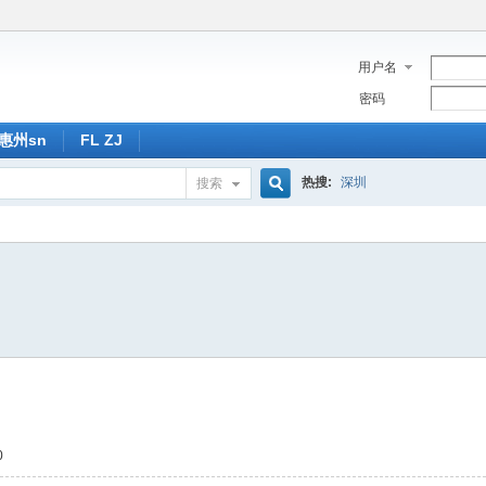
用户名
密码
惠州sn
FL ZJ
热搜:
深圳
搜索
搜
索
0