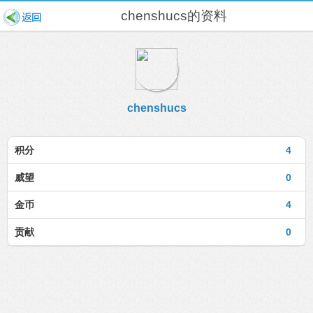
chenshucs的资料
chenshucs
积分
4
威望
0
金币
4
贡献
0