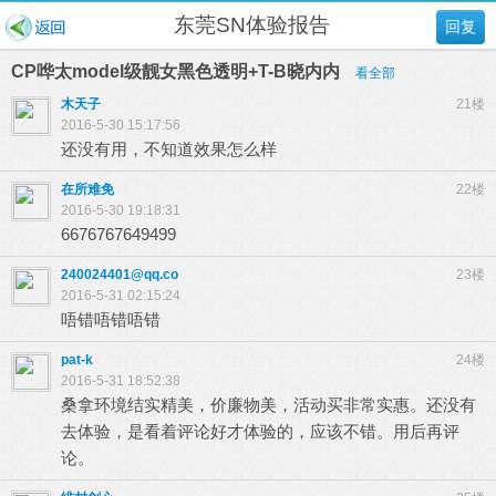
东莞SN体验报告
回复
CP哗太model级靓女黑色透明+T-B晓内内
看全部
木天子
21楼
2016-5-30 15:17:56
还没有用，不知道效果怎么样
在所难免
22楼
2016-5-30 19:18:31
6676767649499
240024401@qq.co
23楼
2016-5-31 02:15:24
唔错唔错唔错
pat-k
24楼
2016-5-31 18:52:38
桑拿环境结实精美，价廉物美，活动买非常实惠。还没有
去体验，是看着评论好才体验的，应该不错。用后再评
论。